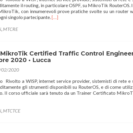
2020
tamente il routing, in particolare OSPF, su MikroTik RouterOS. I
Lucca
 MikroTik, con innumerevoli prove pratiche svolte su un router w
Leggi
gni singolo partecipante.
[…]
di
piùMTCRE
i
,
MTCRE
•
Certified
Routing
Engineer
ikroTik Certified Traffic Control Engineer
•
bre 2020 • Lucca
21-
/02/2020
23
Aprile
o Rivolto a WISP, internet service provider, sistemisti di rete e
2020
tamente gli strumenti disponibili su RouterOS, e di come utilizz
•
co. Il corso ufficiale sarà tenuto da un Trainer Certificato MikroT
Lucca
CTCE
i
,
MTCTCE
ik
d