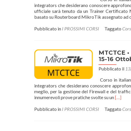
integrators che desiderano conoscere approfondi
ufficiale sarà tenuto da un Trainer Certificato
basato su Routerboard MikroTik assegnato ad o
Pubblicato in
I PROSSIMI CORSI
Taggato
Cors
MTCTCE • M
15-16 Otto
Pubblicato il
13
Corso in italian
integrators che desiderano conoscere approfondi
meglio, per la gestione del Firewall e del traffi
Leggi
innumerevoli prove pratiche svolte su un
[…]
di
piùMT
Pubblicato in
I PROSSIMI CORSI
Taggato
Cors
•
MikroT
Certifie