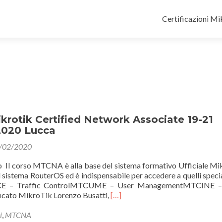
Salta
il
Certificazioni M
contenuto
rotik Certified Network Associate 19-21
2020 Lucca
/02/2020
no Il corso MTCNA è alla base del sistema formativo Ufficiale Mi
l sistema RouterOS ed è indispensabile per accedere a quelli special
 – Traffic ControlMTCUME – User ManagementMTCINE – 
Leggi
ificato MikroTik Lorenzo Busatti,
[…]
di
piùMTCNA
i
,
MTCNA