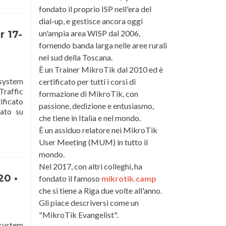
fondato il proprio ISP nell'era del
dial-up, e gestisce ancora oggi
un'ampia area WISP dal 2006,
r 17-
fornendo banda larga nelle aree rurali
nel sud della Toscana.
È un Trainer MikroTik dal 2010 ed è
 system
certificato per tutti i corsi di
raffic
formazione di MikroTik, con
ificato
passione, dedizione e entusiasmo,
sato su
che tiene in Italia e nel mondo.
È un assiduo relatore nei MikroTik
User Meeting (MUM) in tutto il
mondo.
Nel 2017, con altri colleghi, ha
20 •
fondato il famoso
mikrotik.camp
che si tiene a Riga due volte all'anno.
Gli piace descriversi come un
"MikroTik Evangelist".
 system