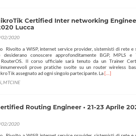
Mikrotik
Certified
Network
Associate
roTik Certified Inter networking Enginee
19-
2020 Lucca
21
/02/2020
Febbraio
2020
o Rivolto a WISP, internet service provider, sistemisti di rete e
Lucca
he desiderano conoscere approfonditamente BGP, MPLS e T
 RouterOS. Il corso ufficiale sarà tenuto da un Trainer Cert
innumerevoli prove pratiche svolte su un router wireless ba
Leggi
roTik assegnato ad ogni singolo partecipante. La
[…]
di
i
,
MTCINE
piùMTCINE
MikroTik
Certified
Inter
rtified Routing Engineer • 21-23 Aprile 20
networking
Engineer
17-
/02/2020
19
marzo
o Rivolto a WISP, internet service provider, sistemisti di rete e