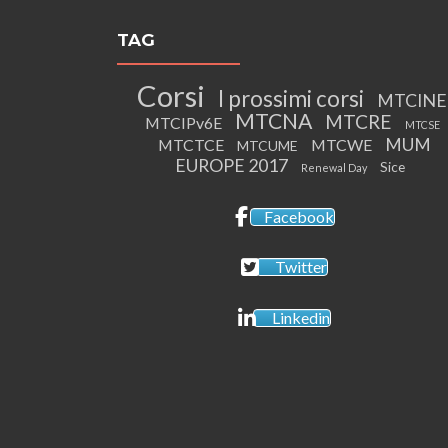
TAG
Corsi
I prossimi corsi
MTCINE
MTCNA
MTCRE
MTCIPv6E
MTCSE
MUM
MTCTCE
MTCWE
MTCUME
EUROPE 2017
Sice
Renewal Day
Facebook
Twitter
Linkedin