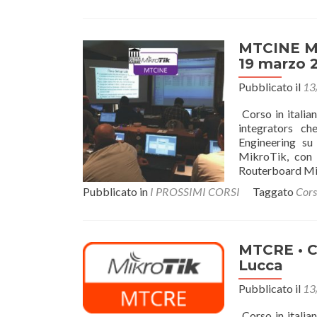
MTCINE Mik
19 marzo 
Pubblicato il
13
Corso in italian
integrators c
Engineering su
MikroTik, con 
Routerboard Mik
Pubblicato in
I PROSSIMI CORSI
Taggato
Cors
MTCRE • Ce
Lucca
Pubblicato il
13
Corso in italian