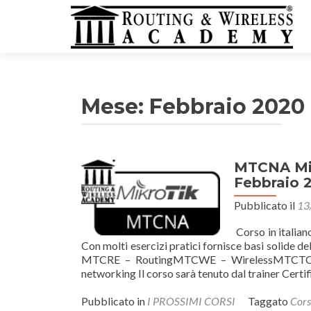
Mese:
Febbraio 2020
MTCNA Mik
Febbraio 
Pubblicato il
13
Corso in italia
Con molti esercizi pratici fornisce basi solide de
MTCRE – RoutingMTCWE – WirelessMTCTCE
networking Il corso sarà tenuto dal trainer Cert
Pubblicato in
I PROSSIMI CORSI
Taggato
Cors