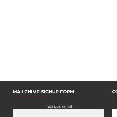
r
e
MAILCHIMP SIGNUP FORM
C
Indirizzo email