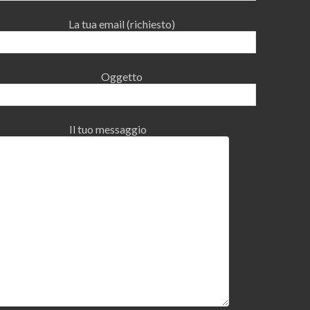
La tua email (richiesto)
Oggetto
Il tuo messaggio