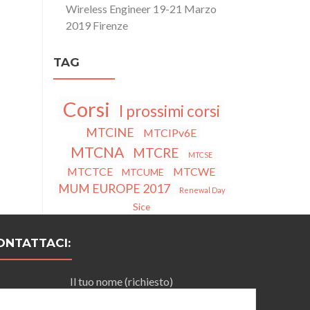
Wireless Engineer 19-21 Marzo
2019 Firenze
TAG
Corsi
I prossimi corsi
MTCINE
MTCIPv6E
MTCNA
MTCRE
MTCSE
MTCTCE
MTCWE
MTCUME
MUM EUROPE 2017
Renewal Day
Sice
ONTATTACI:
Il tuo nome (richiesto)