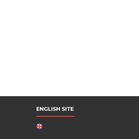
Traffic
Posts
Control
navigation
Enginee
•
15-
16
Ottobr
2020
•
Lucca
ENGLISH SITE